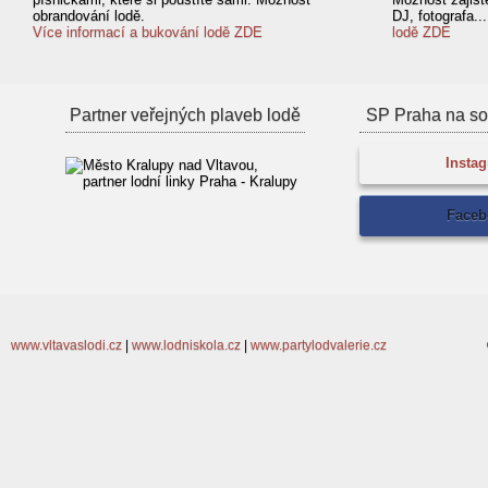
obrandování lodě.
DJ, fotografa..
Více informací a bukování lodě ZDE
lodě ZDE
Partner veřejných plaveb lodě
SP Praha na soc
Insta
Faceb
www.vltavaslodi.cz
|
www.lodniskola.cz
|
www.partylodvalerie.cz