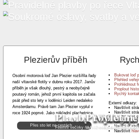
Plezierův příběh
Rych
Bukovat loď pr
Osobní motorová loď Jan Plezier rozšířila řady
Přehled veřej
naší vltavské flotily v dubnu roku 2017. Janův
Prohlédnout fo
příběh je však dlouhý, pestrý a neobyčejně
Proplout histo
Rychlý kontak
poutavý román, jehož první kapitola se začala
psát před sto lety v loděnici Leiden nedaleko
Externí odkazy:
Amsterdamu. Právě tam Jan Plezier vyplul v
Navštívit str
Plavby Prahou, 
Proplujte
Výletní 
Komple
Veře
Navštívit str
roce 1924 poprvé. Jako nákladní plachetnice...
Navštívit str
Navštívit str
Přes sto let na cestách
Navštívit str
Firemní večírky na lodi, vánoční večírky, origin
Vyhlídkové plavby po Vltavě
Pronajměte si celou loď
Nezapomenutelné pl
Přehled pravi
Navštívit
hla