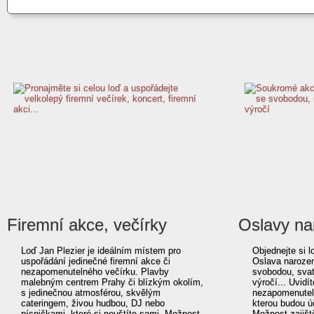
Firemní akce, večírky
Oslavy na
Loď Jan Plezier je ideálním místem pro
Objednejte si 
uspořádání jedinečné firemní akce či
Oslava narozen
nezapomenutelného večírku. Plavby
svobodou, sva
malebným centrem Prahy či blízkým okolím,
výročí... Uvidí
s jedinečnou atmosférou, skvělým
nezapomenuteln
cateringem, živou hudbou, DJ nebo
kterou budou ú
písničkami, které si pouštíte sami. Možnost
Možnost zajišt