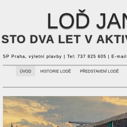
LOĎ JA
STO DVA LET V AKTIV
SP Praha, výletní plavby | Tel: 737 825 605 | E-mai
ÚVOD
HISTORIE LODĚ
PŘEDSTAVENÍ LODĚ